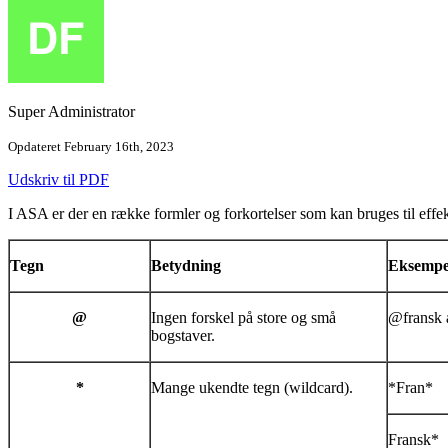
Super Administrator
Opdateret February 16th, 2023
Udskriv til PDF
I ASA er der en række formler og forkortelser som kan bruges til effek
Tegn
Betydning
Eksempe
@
Ingen forskel på store og små
@fransk 
bogstaver.
*
Mange ukendte tegn (wildcard).
*Fran*
Fransk*