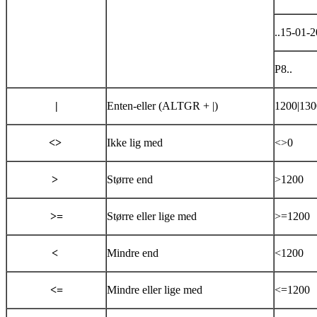
..15-01-
P8..
|
Enten-eller (ALTGR + |)
1200|130
<>
Ikke lig med
<>0
>
Større end
>1200
>=
Større eller lige med
>=1200
<
Mindre end
<1200
<=
Mindre eller lige med
<=1200