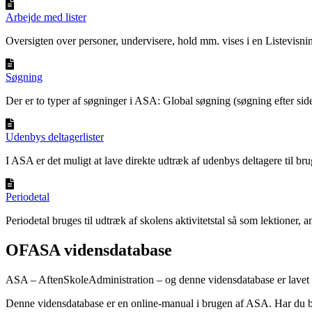
Arbejde med lister
Oversigten over personer, undervisere, hold mm. vises i en Listevisning
Søgning
Der er to typer af søgninger i ASA: Global søgning (søgning efter sider
Udenbys deltagerlister
I ASA er det muligt at lave direkte udtræk af udenbys deltagere til brug
Periodetal
Periodetal bruges til udtræk af skolens aktivitetstal så som lektioner, an
OFASA vidensdatabase
ASA – AftenSkoleAdministration – og denne vidensdatabase er lav
Denne vidensdatabase er en online-manual i brugen af ASA. Har du br