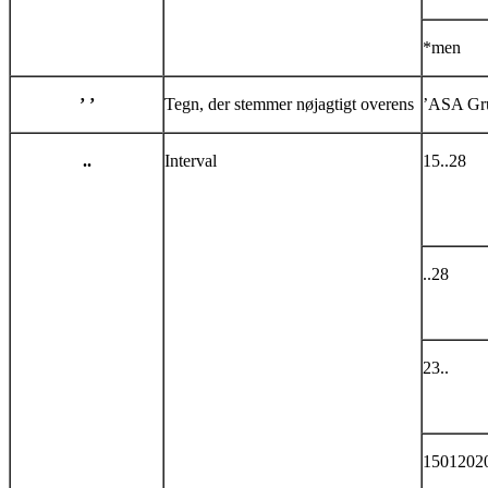
*men
’ ’
Tegn, der stemmer nøjagtigt overens
’ASA Gr
..
Interval
15..28
..28
23..
15012020