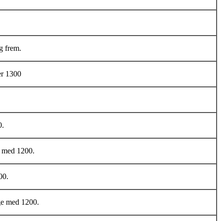
g frem.
er 1300
0.
ge med 1200.
00.
ige med 1200.