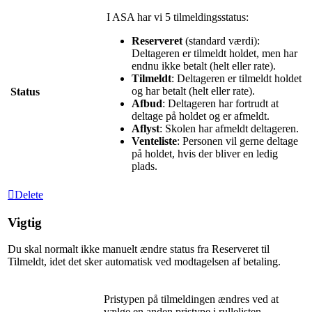
I ASA har vi 5 tilmeldingsstatus:
Reserveret
(standard værdi):
Deltageren er tilmeldt holdet, men har
endnu ikke betalt (helt eller rate).
Tilmeldt
: Deltageren er tilmeldt holdet
og har betalt (helt eller rate).
Status
Afbud
: Deltageren har fortrudt at
deltage på holdet og er afmeldt.
Aflyst
: Skolen har afmeldt deltageren.
Venteliste
: Personen vil gerne deltage
på holdet, hvis der bliver en ledig
plads.
Delete
Vigtig
Du skal normalt ikke manuelt ændre status fra Reserveret til
Tilmeldt, idet det sker automatisk ved modtagelsen af betaling.
Pristypen på tilmeldingen ændres ved at
vælge en anden pristype i rullelisten.