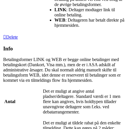
de øvrige betalingsformer.
LINK
: Deltager modtager link til
online betaling.
WEB
: Deltageren har betalt direkte på
hjemmesiden.
Delete
Info
Betalingsformer LINK og WEB er begge online betalinger med
betalingskort (Dankort, Visa mm.), men de er i ASA adskilt af
administrative årsager. Du skal normalt aldrig manuelt skifte til
betalingsform WEB, idet denne er reserveret til betalinger som er
kommet via en tilmeldings flow fra hjemmesiden.
Det er muligt at angive antal
pladser/deltagere. Standard værdi er 1 men
Antal
flere kan angives, hvis holdtypen tillader
unavngivne deltagere som f.eks. ved
debatarrangementer.
Det er muligt at tildele rabat på den enkelte
tilmelding. Dette kan gøres på 2 måder: