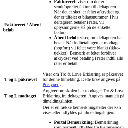
Faktureret
: viser om der er
sendt/oprettet faktura til deltageren.
Når det er sket, er feltet afkrydset og
der er tilføjet et bilagsnummer. Hvis
deltageren betaler i rater, vil
Faktureret / Åbent
oplysningerne stå på de enkelte
beløb
faktura.
Åbent beløb
: viser, om deltageren har
betalt. Når indbetalingen er modtaget
(bogført) vil feltet være blankt (ikke-
tjekket). Bemærk at feltet forbliver
afkrydset ved betaling i rater indtil alle
rater er betalt.
Viser om Tro & Love Erklæring er påkrævet
T og L påkrævet
for denne tilmelding. Dette krav angives på
Pristyper
‍ .
Angiver om skolen har modtaget Tro & Love
T og L modtaget
Erklæring fra deltageren. Angives manuelt på
tilmeldingslinjen.
Der er en række bemærkningsfelter der kan
vises eller udfyldes på tilmeldingslinjen.
Portal Bemærkning
: Bemærkning
som normalt udfyldes fra hjemmesiden