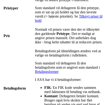
Som standard vil deltageren få den pristype,
Pristyper
som er sat op på holdet og har den laveste
værdi (= højeste prioritet). Se
Tilknyt priser til
hold
‍
Normalt vil prisen være den der er tilknyttet
den gældende
Pristype
. Det er muligt at
Pris
angive prisen manuelt. Det anbefales dog
ikke - brug helst rabatter til at reducere prisen.
Betalingsform på tilmeldingen ændres ved at
vælge en betalingsform i rullelisten.
Som standard vil deltageren få den
betalingsform som er angivet som standard i
Betalingsformer
‍
I ASA har vi 4 betalingsformer:
FIK
: En FIK kode sendes sammen
Betalingsform
med fakturaen til betaling via netbank.
Kontant
: Deltageren betaler kontant.
Bruges også hvis skolen har fået
betaling på anden vis end ved brug af