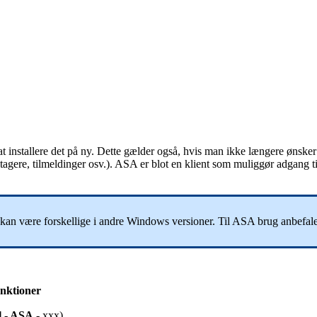
at installere det på ny. Dette gælder også, hvis man ikke længere øns
tagere, tilmeldinger osv.). ASA er blot en klient som muliggør adgang t
kan være forskellige i andre Windows versioner. Til ASA brug anbefal
nktioner
l
- ASA
- xxx).