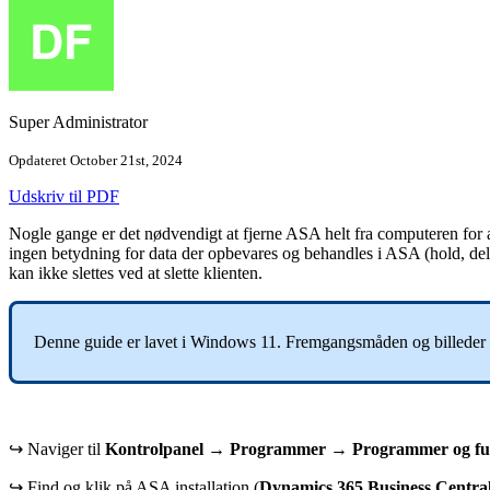
Super Administrator
Opdateret October 21st, 2024
Udskriv til PDF
Nogle gange er det nødvendigt at fjerne ASA helt fra computeren for 
ingen betydning for data der opbevares og behandles i ASA (hold, del
kan ikke slettes ved at slette klienten.
Denne guide er lavet i Windows 11. Fremgangsmåden og billeder 
↪ Naviger til
Kontrolpanel
→
Programmer
→
Programmer og fu
↪ Find og klik på ASA installation (
Dynamics 365 Business Centra