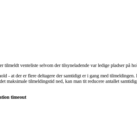
r tilmeldt venteliste selvom der tilsyneladende var ledige pladser på ho
d - at der er flere deltagere der samtidigt er i gang med tilmeldingen. 
e det maksimale tilmeldingstid ned, kan man tit reducere antallet samtidig
ation timeout