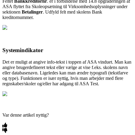
Feltet
Bankkreditornr
. er i forbindelse med 14.8 opgraderingen af
ASA flyttet fra Skoleopsætning til Virksomhedsoplysninger under
sektionen
Betalinger
. Udfyld felt med skolens Bank
kreditornummer.
Systemindikator
Det er muligt at angive info-tekst i toppen af ASA vinduet. Man kan
angive brugerdefineret tekst eller vælge at vise f.eks. skolens navn
eller databasenavn. Ligeledes kan man ændre typografi (tekstfarve
og type). Funktionen er især nyttig, hvis man arbejder med flere
regnskaber/skoler og/eller har adgang til ASA Test.
Var denne artikel nyttig?