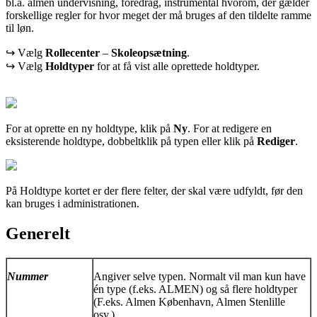
bl.a. almen undervisning, foredrag, instrumental hvorom, der gælder
forskellige regler for hvor meget der må bruges af den tildelte ramme
til løn.
↪ Vælg
Rollecenter
–
Skoleopsætning
.
↪ Vælg
Holdtyper
for at få vist alle oprettede holdtyper.
For at oprette en ny holdtype, klik på
Ny
. For at redigere en
eksisterende holdtype, dobbeltklik på typen eller klik på
Rediger
.
På Holdtype kortet er der flere felter, der skal være udfyldt, før den
kan bruges i administrationen.
Generelt
Nummer
Angiver selve typen. Normalt vil man kun have
én type (f.eks. ALMEN) og så flere holdtyper
(F.eks. Almen København, Almen Stenlille
osv.).