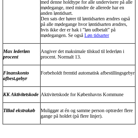
med denne holdtype for alle undervisere på alle
mødegange, med mindre de allerede har en
anden løntidsart.
Den sats der hører til løntidsarten ændres også
på alle mødegange hvor løntidsarten ændres,
hvis ikke der er hak i ”løn udbetalt” på
mødegangen. Se også
Løn tidsarter
‍
Max lederløn
Angiver det maksimale tilskud til lederløn i
procent
procent. Normalt 13.
Finanskonto
Forbeholdt fremtid automatisk afbestillingsgebyr
afbest.gebyr
KK Aktivitetskode
Aktivitetskode for Københavns Kommune
Tillad ekstrakøb
Muliggør at én og samme person optræder flere
gange på holdet (på flere linjer).