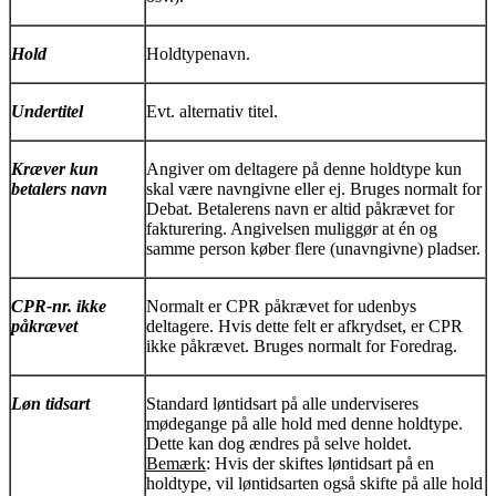
Hold
Holdtypenavn.
Undertitel
Evt. alternativ titel.
Kræver kun
Angiver om deltagere på denne holdtype kun
betalers navn
skal være navngivne eller ej. Bruges normalt for
Debat. Betalerens navn er altid påkrævet for
fakturering. Angivelsen muliggør at én og
samme person køber flere (unavngivne) pladser.
CPR-nr. ikke
Normalt er CPR påkrævet for udenbys
påkrævet
deltagere. Hvis dette felt er afkrydset, er CPR
ikke påkrævet. Bruges normalt for Foredrag.
Løn tidsart
Standard løntidsart på alle underviseres
mødegange på alle hold med denne holdtype.
Dette kan dog ændres på selve holdet.
Bemærk
: Hvis der skiftes løntidsart på en
holdtype, vil løntidsarten også skifte på alle hold