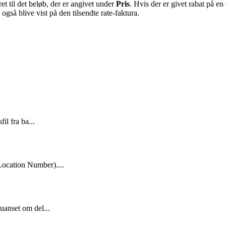
et til det beløb, der er angivet under
Pris
. Hvis der er givet rabat på en 
også blive vist på den tilsendte rate-faktura.
il fra ba...
ocation Number)....
uanset om del...