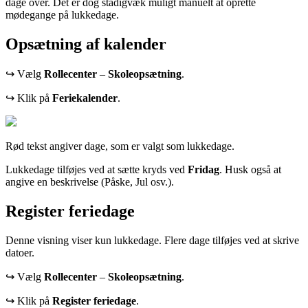
dage over. Det er dog stadigvæk muligt manuelt at oprette
mødegange på lukkedage.
Opsætning af kalender
↪ Vælg
Rollecenter
–
Skoleopsætning
.
↪ Klik på
Feriekalender
.
Rød tekst angiver dage, som er valgt som lukkedage.
Lukkedage tilføjes ved at sætte kryds ved
Fridag
. Husk også at
angive en beskrivelse (Påske, Jul osv.).
Register feriedage
Denne visning viser kun lukkedage. Flere dage tilføjes ved at skrive
datoer.
↪ Vælg
Rollecenter
–
Skoleopsætning
.
↪ Klik på
Register feriedage
.